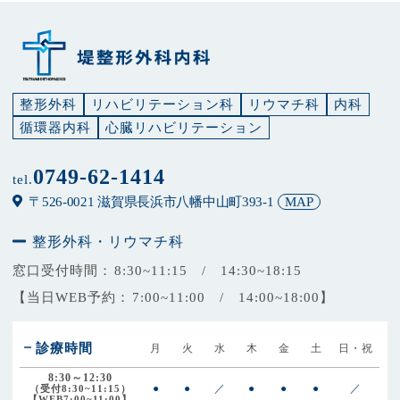
整形外科
リハビリテーション科
リウマチ科
内科
循環器内科
心臓リハビリテーション
0749-62-1414
tel.
〒526-0021 滋賀県長浜市八幡中山町393-1
MAP
整形外科・リウマチ科
窓口受付時間：
8:30~11:15 / 14:30~18:15
【当日WEB予約：
7:00~11:00 / 14:00~18:00】
診療時間
月
火
水
木
金
土
日・祝
8:30～12:30
●
●
／
●
●
●
／
（受付8:30~11:15）
【WEB7:00~11:00】