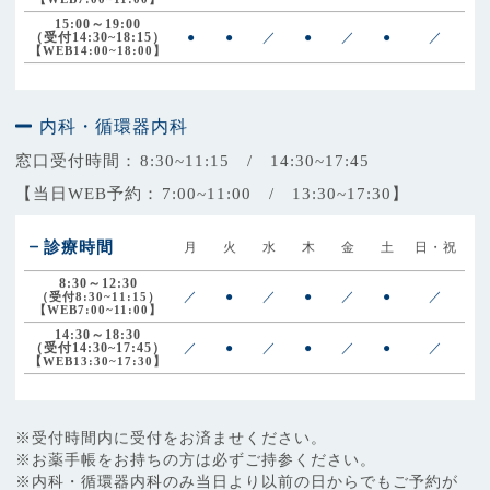
15:00～19:00
（受付14:30~18:15）
●
●
／
●
／
●
／
【WEB14:00~18:00】
内科・循環器内科
窓口受付時間：
8:30~11:15 / 14:30~17:45
【当日WEB予約：
7:00~11:00 / 13:30~17:30】
診療時間
月
火
水
木
金
土
日・祝
8:30～12:30
／
●
／
●
／
●
／
（受付8:30~11:15）
【WEB7:00~11:00】
14:30～18:30
（受付14:30~17:45）
／
●
／
●
／
●
／
【WEB13:30~17:30】
※受付時間内に受付をお済ませください。
※お薬手帳をお持ちの方は必ずご持参ください。
※内科・循環器内科のみ当日より以前の日からでもご予約が